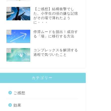
【ご感想】結構衝撃でし
18
た。小学生の頃の嫌な記憶
がその場で薄れたよう
に・・・
停滞ムードを脱出！成功す
19
る「場」に移行する方法
コンプレックスを解消する
20
過程で気づいたこと
カテゴリー
ご感想
効果