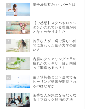
量子場調整®️ハイパーとは
6
【ご感想】スタバやロクシ
7
タンが売れている理由が何
となく分かりました
苦手な人が一瞬で愛しい仲
8
間に変わった量子力学の使
い方
内臓のクリアリングで目の
9
疲れがスッキリ！目と内臓
って関係あるの？！
量子場調整とは〜遠隔でも
10
ヒーリング効果が期待され
るのはなぜか
苦手な人が気にならなくな
11
る！ブロック解消の方法