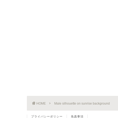
HOME
Male silhouette on sunrise background
プライバシーポリシー
免責事項