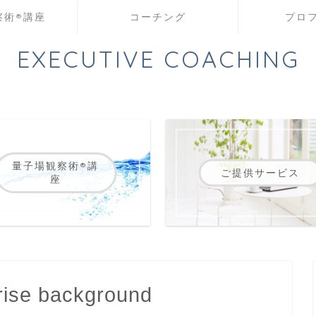
術®️講座
コーチング
プロ
EXECUTIVE COACHING
量子場観察術®️講
ご提供サービス
座
nrise background