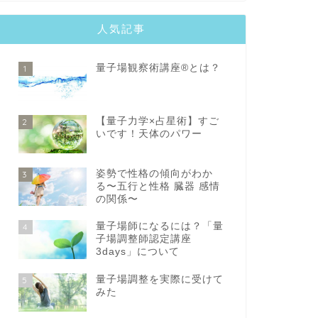
人気記事
量子場観察術講座®️とは？
1
【量子力学×占星術】すご
2
いです！天体のパワー
姿勢で性格の傾向がわか
3
る〜五行と性格 臓器 感情
の関係〜
量子場師になるには？「量
4
子場調整師認定講座
3days」について
量子場調整を実際に受けて
5
みた