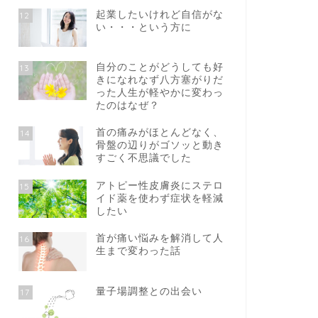
起業したいけれど自信がな
12
い・・・という方に
自分のことがどうしても好
13
きになれなず八方塞がりだ
った人生が軽やかに変わっ
たのはなぜ？
首の痛みがほとんどなく、
14
骨盤の辺りがゴソッと動き
すごく不思議でした
アトピー性皮膚炎にステロ
15
イド薬を使わず症状を軽減
したい
首が痛い悩みを解消して人
16
生まで変わった話
量子場調整との出会い
17