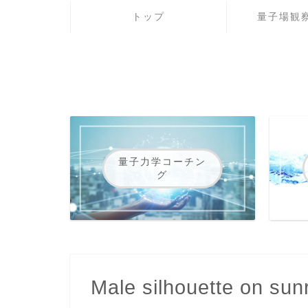
トップ
量子場観察
量子力学コーチン
グ
Male silhouette on su