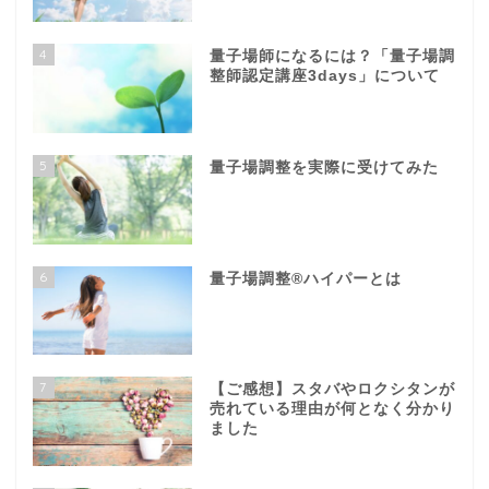
4
量子場師になるには？「量子場調
整師認定講座3days」について
5
量子場調整を実際に受けてみた
6
量子場調整®️ハイパーとは
7
【ご感想】スタバやロクシタンが
売れている理由が何となく分かり
ました