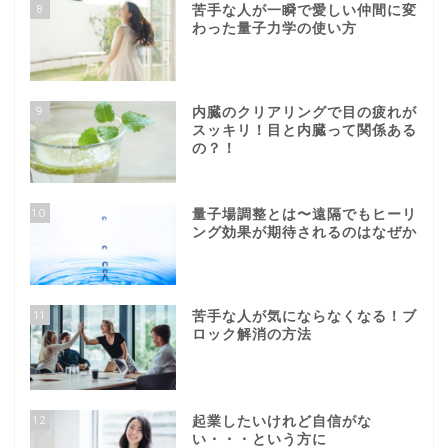
8
苦手な人が一瞬で愛しい仲間に変
わった量子力学の使い方
9
内臓のクリアリングで目の疲れが
スッキリ！目と内臓って関係ある
の？！
10
量子場調整とは〜遠隔でもヒーリ
ング効果が期待されるのはなぜか
11
苦手な人が気にならなくなる！ブ
ロック解消の方法
12
起業したいけれど自信がな
い・・・という方に