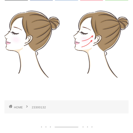
HOME
23300132