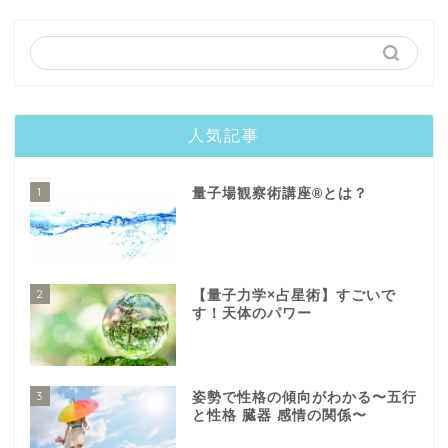
人気記事
1
量子場観察術講座®️とは？
2
【量子力学×占星術】すごいで
す！天体のパワー
3
姿勢で性格の傾向がわかる〜五行
と性格 臓器 感情の関係〜