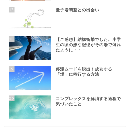
17
量子場調整との出会い
18
【ご感想】結構衝撃でした。小学
生の頃の嫌な記憶がその場で薄れ
たように・・・
19
停滞ムードを脱出！成功する
「場」に移行する方法
20
コンプレックスを解消する過程で
気づいたこと