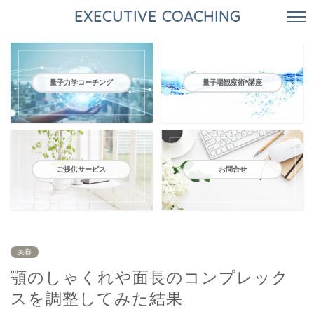
EXECUTIVE COACHING
量子力学コーチング
量子場観察術®️講座
ご提供サービス
お問合せ
美容
顎のしゃくれや面長のコンプレック
スを調整してみた結果