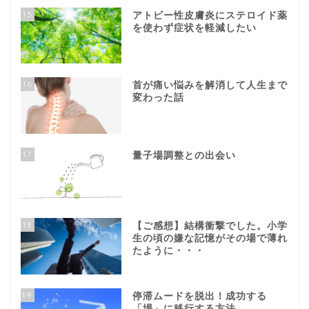
15
アトピー性皮膚炎にステロイド薬
を使わず症状を軽減したい
16
首が痛い悩みを解消して人生まで
変わった話
17
量子場調整との出会い
18
【ご感想】結構衝撃でした。小学
生の頃の嫌な記憶がその場で薄れ
たように・・・
19
停滞ムードを脱出！成功する
「場」に移行する方法