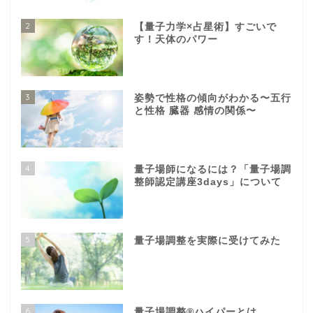
2
【量子力学×占星術】すごいで
す！天体のパワー
3
姿勢で性格の傾向がわかる〜五行
と性格 臓器 感情の関係〜
4
量子場師になるには？「量子場調
整師認定講座3days」について
5
量子場調整を実際に受けてみた
6
量子場調整®️ハイパーとは