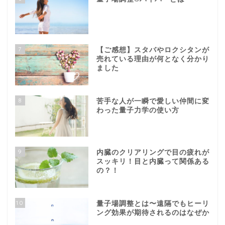
7
【ご感想】スタバやロクシタンが
売れている理由が何となく分かり
ました
8
苦手な人が一瞬で愛しい仲間に変
わった量子力学の使い方
9
内臓のクリアリングで目の疲れが
スッキリ！目と内臓って関係ある
の？！
10
量子場調整とは〜遠隔でもヒーリ
ング効果が期待されるのはなぜか