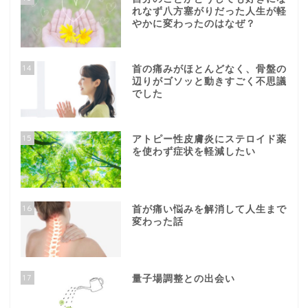
れなず八方塞がりだった人生が軽
やかに変わったのはなぜ？
14
首の痛みがほとんどなく、骨盤の
辺りがゴソッと動きすごく不思議
でした
15
アトピー性皮膚炎にステロイド薬
を使わず症状を軽減したい
16
首が痛い悩みを解消して人生まで
変わった話
17
量子場調整との出会い