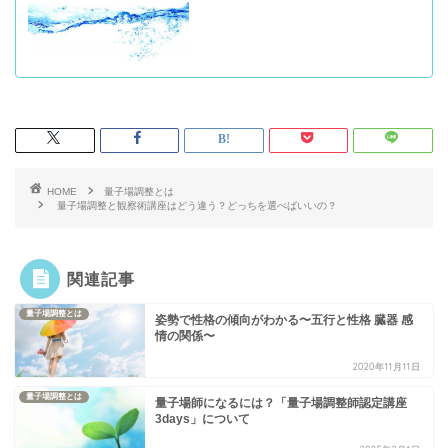
HOME
量子場調整とは
量子場調整と観察術講座はどう違う？どっちを選べばいいの？
関連記事
量子場調整とは
姿勢で性格の傾向がわかる〜五行と性格 臓器 感
情の関係〜
2020年11月11日
量子場調整とは
量子場師になるには？「量子場調整師認定講座
3days」について