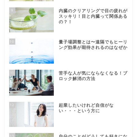
9
内臓のクリアリングで目の疲れが
スッキリ！目と内臓って関係ある
の？！
10
量子場調整とは〜遠隔でもヒーリ
ング効果が期待されるのはなぜか
11
苦手な人が気にならなくなる！ブ
ロック解消の方法
12
起業したいけれど自信がな
い・・・という方に
13
自分のことがどうしても好きにな