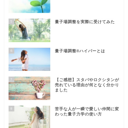
5
量子場調整を実際に受けてみた
6
量子場調整®️ハイパーとは
7
【ご感想】スタバやロクシタンが
売れている理由が何となく分かり
ました
8
苦手な人が一瞬で愛しい仲間に変
わった量子力学の使い方