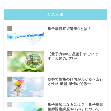
人気記事
1
量子場観察術講座®️とは？
2
【量子力学×占星術】すごいで
す！天体のパワー
3
姿勢で性格の傾向がわかる〜五行
と性格 臓器 感情の関係〜
4
量子場師になるには？「量子場調
整師認定講座3days」について