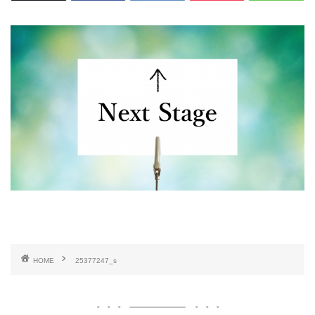
HOME
25377247_s