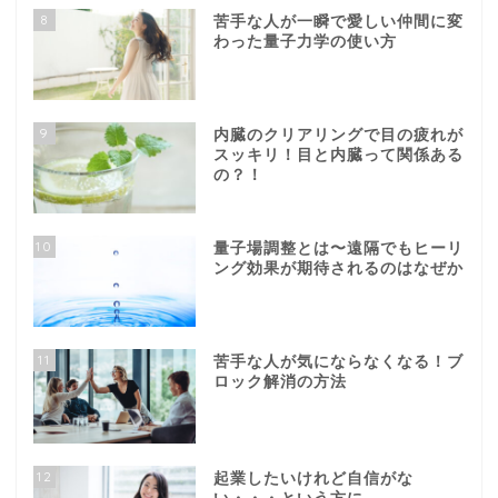
8
苦手な人が一瞬で愛しい仲間に変
わった量子力学の使い方
9
内臓のクリアリングで目の疲れが
スッキリ！目と内臓って関係ある
の？！
10
量子場調整とは〜遠隔でもヒーリ
ング効果が期待されるのはなぜか
11
苦手な人が気にならなくなる！ブ
ロック解消の方法
12
起業したいけれど自信がな