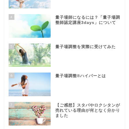
4
量子場師になるには？「量子場調
整師認定講座3days」について
5
量子場調整を実際に受けてみた
6
量子場調整®️ハイパーとは
7
【ご感想】スタバやロクシタンが
売れている理由が何となく分かり
ました