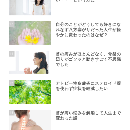
い・・・という方に
13
自分のことがどうしても好きにな
れなず八方塞がりだった人生が軽
やかに変わったのはなぜ？
14
首の痛みがほとんどなく、骨盤の
辺りがゴソッと動きすごく不思議
でした
15
アトピー性皮膚炎にステロイド薬
を使わず症状を軽減したい
16
首が痛い悩みを解消して人生まで
変わった話