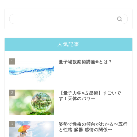
人気記事
1
量子場観察術講座®️とは？
2
【量子力学×占星術】すごいで
す！天体のパワー
3
姿勢で性格の傾向がわかる〜五行
と性格 臓器 感情の関係〜