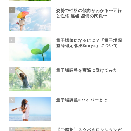
3
姿勢で性格の傾向がわかる〜五行
と性格 臓器 感情の関係〜
4
量子場師になるには？「量子場調
整師認定講座3days」について
5
量子場調整を実際に受けてみた
6
量子場調整®️ハイパーとは
7
【ご感想】スタバやロクシタンが