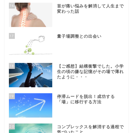
16
首が痛い悩みを解消して人生まで
変わった話
17
量子場調整との出会い
18
【ご感想】結構衝撃でした。小学
生の頃の嫌な記憶がその場で薄れ
たように・・・
19
停滞ムードを脱出！成功する
「場」に移行する方法
20
コンプレックスを解消する過程で
気づいたこと