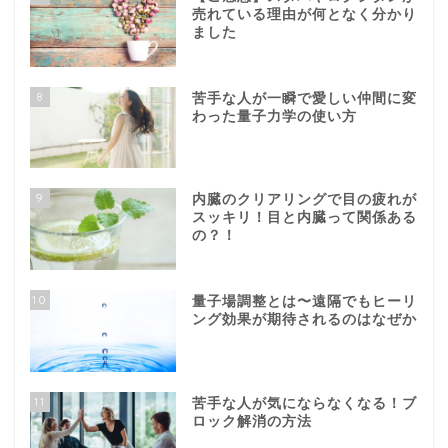
売れている理由が何となく分かり
ました
8
苦手な人が一瞬で愛しい仲間に変
わった量子力学の使い方
9
内臓のクリアリングで目の疲れが
スッキリ！目と内臓って関係ある
の？！
10
量子場調整とは〜遠隔でもヒーリ
ング効果が期待されるのはなぜか
11
苦手な人が気にならなくなる！ブ
ロック解消の方法