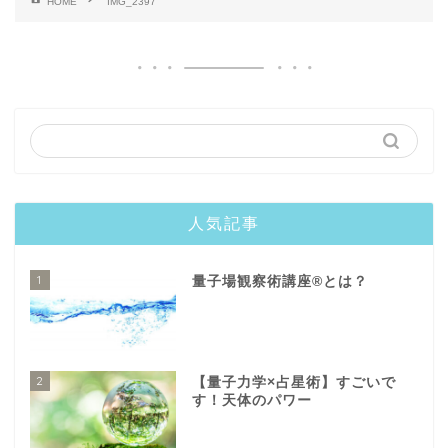
HOME
IMG_2397
人気記事
1
量子場観察術講座®️とは？
2
【量子力学×占星術】すごいで
す！天体のパワー