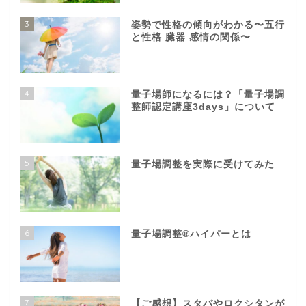
3
姿勢で性格の傾向がわかる〜五行
と性格 臓器 感情の関係〜
4
量子場師になるには？「量子場調
整師認定講座3days」について
5
量子場調整を実際に受けてみた
6
量子場調整®️ハイパーとは
7
【ご感想】スタバやロクシタンが