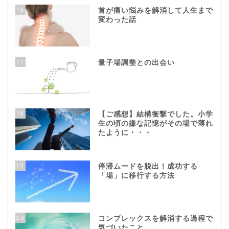
16
首が痛い悩みを解消して人生まで
変わった話
17
量子場調整との出会い
18
【ご感想】結構衝撃でした。小学
生の頃の嫌な記憶がその場で薄れ
たように・・・
19
停滞ムードを脱出！成功する
「場」に移行する方法
20
コンプレックスを解消する過程で
気づいたこと