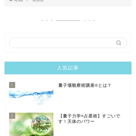
HOME
963658
人気記事
1
量子場観察術講座®️とは？
2
【量子力学×占星術】すごいで
す！天体のパワー