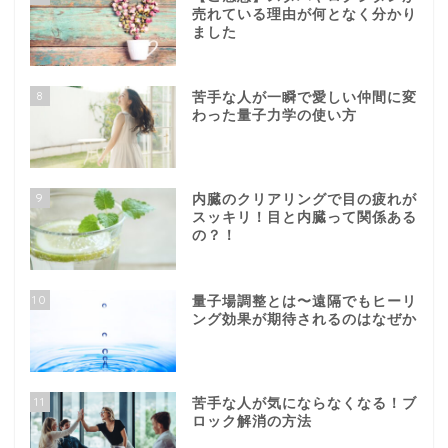
売れている理由が何となく分かり
ました
8
苦手な人が一瞬で愛しい仲間に変
わった量子力学の使い方
9
内臓のクリアリングで目の疲れが
スッキリ！目と内臓って関係ある
の？！
10
量子場調整とは〜遠隔でもヒーリ
ング効果が期待されるのはなぜか
11
苦手な人が気にならなくなる！ブ
ロック解消の方法